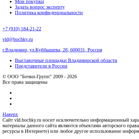
Мои покупки
Задать вопрос эксперту
Политика конфиденциальности
+7 (910) 184-21-22
vld@bochky.ru
г.Владимир, ул.Куйбышева, 28
,
600031
,
Россия
Выставочные площадки Владимирской области
Представители в России
© ООО "Бочки-Групп" 2009 - 2026
Все права защищены
Наверх
Сайт vld.bochky.ru носит исключительно информационный хара
материалы данного сайта являются объектами авторского права
ресурсы в Интернете) или любое другое использование информ
ЛЬНЫЙ РАСЧЕТ ЦЕНЫ
«Выберите подходящие параметры бани и получите детальный расчет стоимости»